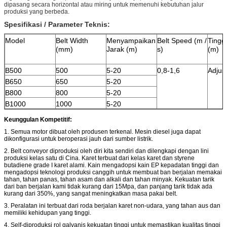
dipasang secara horizontal atau miring untuk memenuhi kebutuhan jalur
produksi yang berbeda.
Spesifikasi / Parameter Teknis:
Model
Belt Width
Menyampaikan
Belt Speed ​​(m /
Tingg
(mm)
Jarak (m)
s)
(m)
B500
500
5-20
0,8-1,6
Adjus
B650
650
5-20
B800
800
5-20
B1000
1000
5-20
Keunggulan Kompetitif:
1. Semua motor dibuat oleh produsen terkenal. Mesin diesel juga dapat
dikonfigurasi untuk beroperasi jauh dari sumber listrik.
2. Belt conveyor diproduksi oleh diri kita sendiri dan dilengkapi dengan lini
produksi kelas satu di Cina.
Karet terbuat dari kelas karet dan styrene
butadiene grade I karet alami.
Kain mengadopsi kain EP kepadatan tinggi dan
mengadopsi teknologi produksi canggih untuk membuat ban berjalan memakai
tahan, tahan panas, tahan asam dan alkali dan tahan minyak. Kekuatan tarik
dari ban berjalan kami tidak kurang dari 15Mpa, dan panjang tarik tidak ada
kurang dari 350%, yang sangat meningkatkan masa pakai belt.
3. Peralatan ini terbuat dari roda berjalan karet non-udara, yang tahan aus dan
memiliki kehidupan yang tinggi.
4. Self-diproduksi rol galvanis kekuatan tinggi untuk memastikan kualitas tinggi