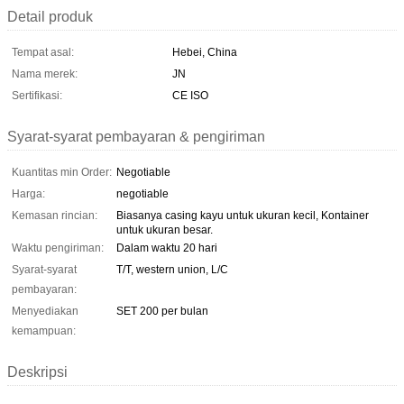
Detail produk
Tempat asal:
Hebei, China
Nama merek:
JN
Sertifikasi:
CE ISO
Syarat-syarat pembayaran & pengiriman
Kuantitas min Order:
Negotiable
Harga:
negotiable
Kemasan rincian:
Biasanya casing kayu untuk ukuran kecil, Kontainer
untuk ukuran besar.
Waktu pengiriman:
Dalam waktu 20 hari
Syarat-syarat
T/T, western union, L/C
pembayaran:
Menyediakan
SET 200 per bulan
kemampuan:
Deskripsi