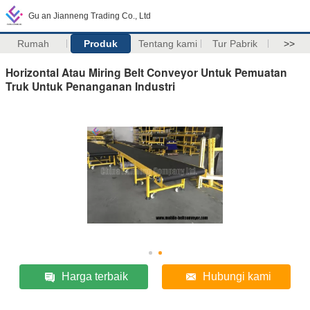
Gu an Jianneng Trading Co., Ltd
Rumah
Produk
Tentang kami
Tur Pabrik
>>
Horizontal Atau Miring Belt Conveyor Untuk Pemuatan
Truk Untuk Penanganan Industri
Harga terbaik
Hubungi kami