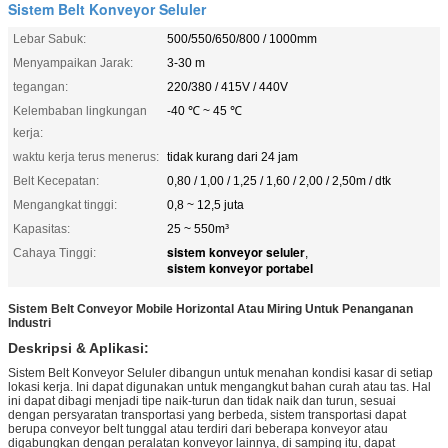
Sistem Belt Konveyor Seluler
Lebar Sabuk:
500/550/650/800 / 1000mm
Menyampaikan Jarak:
3-30 m
tegangan:
220/380 / 415V / 440V
Kelembaban lingkungan
-40 ℃ ~ 45 ℃
kerja:
waktu kerja terus menerus:
tidak kurang dari 24 jam
Belt Kecepatan:
0,80 / 1,00 / 1,25 / 1,60 / 2,00 / 2,50m / dtk
Mengangkat tinggi:
0,8 ~ 12,5 juta
Kapasitas:
25 ~ 550m³
sistem konveyor seluler
Cahaya Tinggi:
,
sistem konveyor portabel
Sistem Belt Conveyor Mobile Horizontal Atau Miring Untuk Penanganan
Industri
Deskripsi & Aplikasi:
Sistem Belt Konveyor Seluler dibangun untuk menahan kondisi kasar di setiap
lokasi kerja. Ini dapat digunakan untuk mengangkut bahan curah atau tas. Hal
ini dapat dibagi menjadi tipe naik-turun dan tidak naik dan turun, sesuai
dengan persyaratan transportasi yang berbeda, sistem transportasi dapat
berupa conveyor belt tunggal atau terdiri dari beberapa konveyor atau
digabungkan dengan peralatan konveyor lainnya, di samping itu, dapat