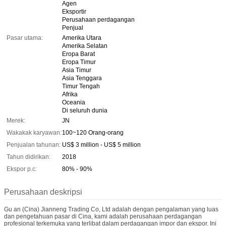
Agen
Eksportir
Perusahaan perdagangan
Penjual
Pasar utama:
Amerika Utara
Amerika Selatan
Eropa Barat
Eropa Timur
Asia Timur
Asia Tenggara
Timur Tengah
Afrika
Oceania
Di seluruh dunia
Merek:
JN
Wakakak karyawan:
100~120 Orang-orang
Penjualan tahunan:
US$ 3 million - US$ 5 million
Tahun didirikan:
2018
Ekspor p.c:
80% - 90%
Perusahaan deskripsi
Gu an (Cina) Jianneng Trading Co, Ltd adalah dengan pengalaman yang luas
dan pengetahuan pasar di Cina, kami adalah perusahaan perdagangan
profesional terkemuka yang terlibat dalam perdagangan impor dan ekspor. Ini