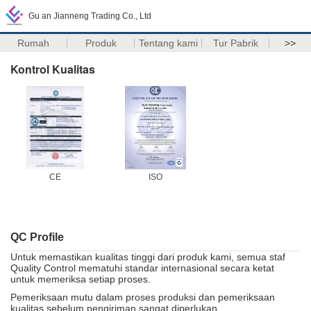
Gu an Jianneng Trading Co., Ltd
Rumah
Produk
Tentang kami
Tur Pabrik
>>
Kontrol Kualitas
CE
ISO
QC Profile
Untuk memastikan kualitas tinggi dari produk kami, semua staf
Quality Control mematuhi standar internasional secara ketat
untuk memeriksa setiap proses.
Pemeriksaan mutu dalam proses produksi dan pemeriksaan
kualitas sebelum pengiriman sangat diperlukan.