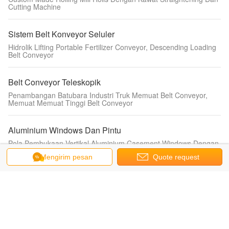
Cutting Machine
Sistem Belt Konveyor Seluler
Hidrolik Lifting Portable Fertilizer Conveyor, Descending Loading
Belt Conveyor
Belt Conveyor Teleskopik
Penambangan Batubara Industri Truk Memuat Belt Conveyor,
Memuat Memuat Tinggi Belt Conveyor
Aluminium Windows Dan Pintu
Pola Pembukaan Vertikal Aluminium Casement Windows Dengan
Sistem Keamanan
Mengirim pesan
Quote request
suatu
Aluminium Frame Tent
Tenda Kaca Outdoor Igloo Camping Geodesic Dome Tent 12M
Diameter
Konstruksi Hoist Elevator