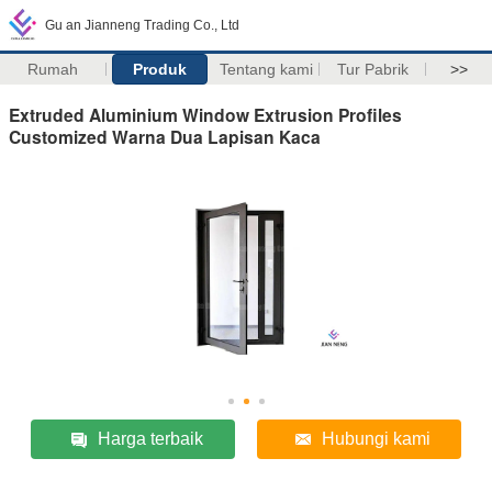
Gu an Jianneng Trading Co., Ltd
Rumah
Produk
Tentang kami
Tur Pabrik
>>
Extruded Aluminium Window Extrusion Profiles
Customized Warna Dua Lapisan Kaca
Harga terbaik
Hubungi kami