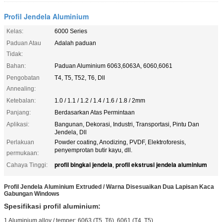
Profil Jendela Aluminium
Kelas:
6000 Series
Paduan Atau
Adalah paduan
Tidak:
Bahan:
Paduan Aluminium 6063,6063A, 6060,6061
Pengobatan
T4, T5, T52, T6, Dll
Annealing:
Ketebalan:
1.0 / 1.1 / 1.2 / 1.4 / 1.6 / 1.8 / 2mm
Panjang:
Berdasarkan Atas Permintaan
Aplikasi:
Bangunan, Dekorasi, Industri, Transportasi, Pintu Dan
Jendela, Dll
Perlakuan
Powder coating, Anodizing, PVDF, Elektroforesis,
penyemprotan butir kayu, dll.
permukaan:
profil bingkai jendela
profil ekstrusi jendela aluminium
Cahaya Tinggi:
,
Profil Jendela Aluminium Extruded / Warna Disesuaikan Dua Lapisan Kaca
Gabungan Windows
Spesifikasi profil aluminium:
1
Aluminium alloy / temper: 6063 (T5, T6), 6061 (T4, T5).