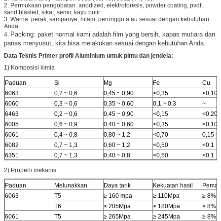
2. Permukaan pengobatan: anodized, elektroforesis, powder coating, pvdf,
sand blasted, sikat, semir, kayu butir.
3. Warna: perak, sampanye, hitam, perunggu atau sesuai dengan kebutuhan
Anda.
Packing:
paket normal kami adalah film yang bersih, kapas mutiara dan
4.
panas menyusut, kita bisa melakukan sesuai dengan kebutuhan Anda.
Data Teknis Primer
profil Aluminium untuk pintu dan jendela:
1) Komposisi kimia
Paduan
Si
Mg
Fe
Cu
6063
0,2 ~ 0,6
0,45 ~ 0,90
<0,35
<0,10
6060
0,3 ~ 0,6
0,35 ~ 0,60
0,1 ~ 0,3
~
6463
0,2 ~ 0,6
0,45 ~ 0,90
<0,15
<0,20
6005
0,6 ~ 0,9
0,40 ~ 0,60
<0,35
<0,10
6061
0,4 ~ 0,8
0,80 ~ 1,2
<0,70
0,15 ~ 
6082
0,7 ~ 1,3
0,60 ~ 1,2
<0,50
<0.1
6351
0,7 ~ 1,3
0,40 ~ 0,8
<0,50
<0.1
2) Properti mekanis
Paduan
Melunakkan
Daya tarik
Kekuatan hasil
Peman
6063
T5
≥ 160 mpa
≥ 110Mpa
≥ 8%
T6
≥ 205Mpa
≥ 180Mpa
≥ 8%
6061
T5
≥ 265Mpa
≥ 245Mpa
≥ 8%