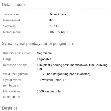
Detail produk
Tempat asal:
Hebei, China
Nama merek:
JN
Sertifikasi:
CE ISO
Nomor model:
6063 T5, 6061 T6
Syarat-syarat pembayaran & pengiriman
Kuantitas min Order:
Negotiable
Harga:
negotiable
Kemasan rincian:
Film plastik bening batin memisahkan, film Shrinking
luar
Waktu pengiriman:
10 - 25 hari (tergantung pada kuantitas)
Syarat-syarat
T/T, western union, L/C
pembayaran:
Menyediakan
1000 ton per bulan
kemampuan:
Deskripsi