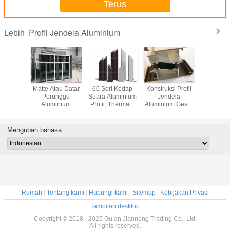
Terus
Profil Jendela Aluminium
Lebih
oating
Matte Atau Datar
60 Seri Kedap
Konstruksi Profil
Profil J
inium
Perunggu
Suara Aluminium
Jendela
Alumi
ofil Anti
Aluminium
Profil, Thermal -
Aluminium Geser
Kustom 
rosi
Jendela Profil
Break Window
Dengan Powder
Extru
an Indah
Panjang Bentuk
Frame Profil
Coated / Double
Anodizing
Disesuaikan
Glazed
Fini
Mengubah bahasa
Rumah
|
Tentang kami
|
Hubungi kami
|
Sitemap
|
Kebijakan Privasi
Tampilan desktop
Copyright © 2018 - 2025 Gu an Jianneng Trading Co., Ltd.
All rights reserved.