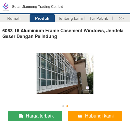
Gu an Jianneng Trading Co., Ltd
Rumah
Produk
Tentang kami
Tur Pabrik
>>
6063 T5 Aluminium Frame Casement Windows, Jendela
Geser Dengan Pelindung
Harga terbaik
Hubungi kami