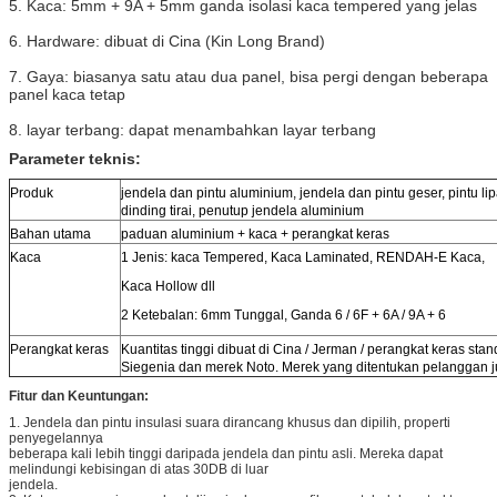
5. Kaca: 5mm + 9A + 5mm ganda isolasi kaca tempered yang jelas
6. Hardware: dibuat di Cina (Kin Long Brand)
7. Gaya: biasanya satu atau dua panel, bisa pergi dengan beberapa
panel kaca tetap
8. layar terbang: dapat menambahkan layar terbang
Parameter teknis:
Produk
jendela dan pintu aluminium, jendela dan pintu geser, pintu lip
dinding tirai, penutup jendela aluminium
Bahan utama
paduan aluminium + kaca + perangkat keras
Kaca
1 Jenis: kaca Tempered, Kaca Laminated, RENDAH-E Kaca,
Kaca Hollow dll
2 Ketebalan: 6mm Tunggal, Ganda 6 / 6F + 6A / 9A + 6
Perangkat keras
Kuantitas tinggi dibuat di Cina / Jerman / perangkat keras 
Siegenia dan merek Noto. Merek yang ditentukan pelanggan j
Fitur dan Keuntungan:
1. Jendela dan pintu insulasi suara dirancang khusus dan dipilih, properti
penyegelannya
beberapa kali lebih tinggi daripada jendela dan pintu asli. Mereka dapat
melindungi kebisingan di atas 30DB di luar
jendela.