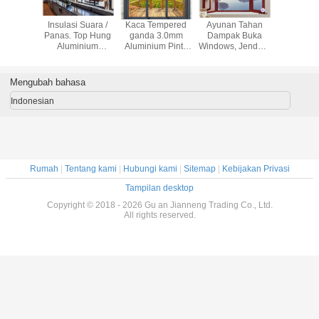
antian
Insulasi Suara /
Kaca Tempered
Ayunan Tahan
Eropa To
a Geser
Panas. Top Hung
ganda 3.0mm
Dampak Buka
Dan Ou
proof
Aluminium
Aluminium Pintu
Windows, Jendela
1.4mm Al
inium
Windows
Geser Patio
Aluminium
Swing W
lyscreen
Rumah Kaca
Float
Mengubah bahasa
Indonesian
Rumah
|
Tentang kami
|
Hubungi kami
|
Sitemap
|
Kebijakan Privasi
Tampilan desktop
Copyright © 2018 - 2026 Gu an Jianneng Trading Co., Ltd.
All rights reserved.