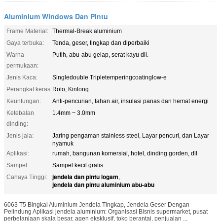
Aluminium Windows Dan Pintu
Frame Material:
Thermal-Break aluminium
Gaya terbuka:
Tenda, geser, tingkap dan diperbaiki
Warna
Putih, abu-abu gelap, serat kayu dll.
permukaan:
Jenis Kaca:
Singledouble Tripletemperingcoatinglow-e
Perangkat keras:
Roto, Kinlong
Keuntungan:
Anti-pencurian, tahan air, insulasi panas dan hemat energi
Ketebalan
1.4mm ~ 3.0mm
dinding:
Jenis jala:
Jaring pengaman stainless steel, Layar pencuri, dan Layar
nyamuk
Aplikasi:
rumah, bangunan komersial, hotel, dinding gorden, dll
Sampel:
Sampel kecil gratis
jendela dan pintu logam
Cahaya Tinggi:
,
jendela dan pintu aluminium abu-abu
6063 T5 Bingkai Aluminium Jendela Tingkap, Jendela Geser Dengan
Pelindung Aplikasi jendela aluminium: Organisasi Bisnis supermarket, pusat
perbelanjaan skala besar, agen eksklusif, toko berantai, penjualan ...