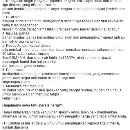
2. Ketegasan angin yang kuat dijamin dengan profil super tebal dan struktur
tiga dimensi yang disempurnakan
desain bentuk dan memperbaikinya dengan sekrup pada bingkai jendela dan
pintu.
3. Bukti air
bingkai jendela dan pintu mengadopsi desain tiga rongga dan fitur kekakuan
yang kuat, independen
tiriskan rongga dapat memastikan drainase yang lancar dalam hal apapun.
4. Insulasi panas
bahan insulasi panas berkualitas digunakan dan menampilkan kinerja anti api
dan tahan api yang kuat.
5. Kedap Air dan Kedap Udara
pita perekat impor digunakan dan dapat menahan penuaan selama lebih dari
10 tahun, sesak udara kurang
than0.5M / MH, dan sesak air lebih dari 350PA, oleh karena itu, dapat
mencegah badai dan hujan badai
dari terhadap jendela udara.
6. Permukaan
itu diperlakukan dengan ketahanan korosi dan penuaan, yang memastikan
permukaan segar dan indah di mana saja dan
lingkungan Hidup.
7. Membuka dan menutup
rel katrol memiliki koefisien gesekan yang sangat rendah, mudah dan halus
untuk membuka dan menutup tanpa
kebisingan.
Bagaimana saya tahu persis harga?
Harga didasarkan pada kebutuhan spesifik Anda, lebih baik memberikan
informasi berikut untuk membantu kami mengutip harga yang tepat untuk Anda.
(1) Gambar resmi jendela & pintu untuk menunjukkan kepada kita dimensi,
jumlah dan jenis;