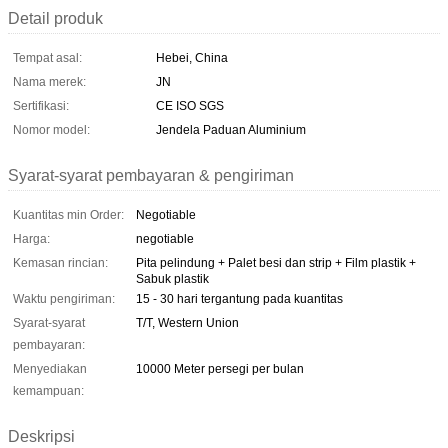
Detail produk
Tempat asal:
Hebei, China
Nama merek:
JN
Sertifikasi:
CE ISO SGS
Nomor model:
Jendela Paduan Aluminium
Syarat-syarat pembayaran & pengiriman
Kuantitas min Order:
Negotiable
Harga:
negotiable
Kemasan rincian:
Pita pelindung + Palet besi dan strip + Film plastik +
Sabuk plastik
Waktu pengiriman:
15 - 30 hari tergantung pada kuantitas
Syarat-syarat
T/T, Western Union
pembayaran:
Menyediakan
10000 Meter persegi per bulan
kemampuan:
Deskripsi