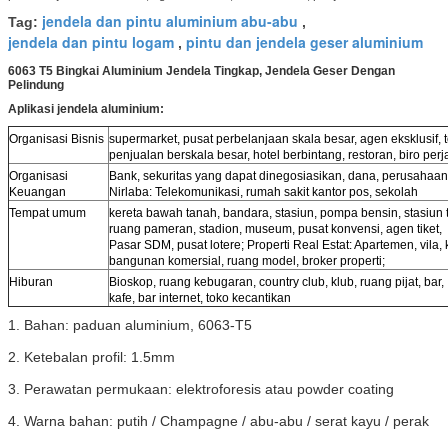
jendela dan pintu aluminium abu-abu
Tag:
,
jendela dan pintu logam
pintu dan jendela geser aluminium
,
6063 T5 Bingkai Aluminium Jendela Tingkap, Jendela Geser Dengan
Pelindung
Aplikasi jendela aluminium:
Organisasi Bisnis
supermarket, pusat perbelanjaan skala besar, agen eksklusif, t
penjualan berskala besar, hotel berbintang, restoran, biro perj
Organisasi
Bank, sekuritas yang dapat dinegosiasikan, dana, perusahaan
Keuangan
Nirlaba: Telekomunikasi, rumah sakit kantor pos, sekolah
Tempat umum
kereta bawah tanah, bandara, stasiun, pompa bensin, stasiun t
ruang pameran, stadion, museum, pusat konvensi, agen tiket,
Pasar SDM, pusat lotere; Properti Real Estat: Apartemen, vila, 
bangunan komersial, ruang model, broker properti;
Hiburan
Bioskop, ruang kebugaran, country club, klub, ruang pijat, bar,
kafe, bar internet, toko kecantikan
1. Bahan: paduan aluminium, 6063-T5
2. Ketebalan profil: 1.5mm
3. Perawatan permukaan: elektroforesis atau powder coating
4. Warna bahan: putih / Champagne / abu-abu / serat kayu / perak