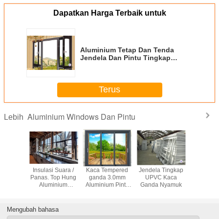
Dapatkan Harga Terbaik untuk
Aluminium Tetap Dan Tenda
Jendela Dan Pintu Tingkap
Dengan Stainless steel 304 #
Flyscreen
Terus
Aluminium Windows Dan Pintu
Lebih
antian
Insulasi Suara /
Kaca Tempered
Jendela Tingkap
Ayunan 
a Geser
Panas. Top Hung
ganda 3.0mm
UPVC Kaca
Dampak
proof
Aluminium
Aluminium Pintu
Ganda Nyamuk
Windows, 
inium
Windows
Geser Patio
Alumi
lyscreen
Rumah 
Floa
Mengubah bahasa