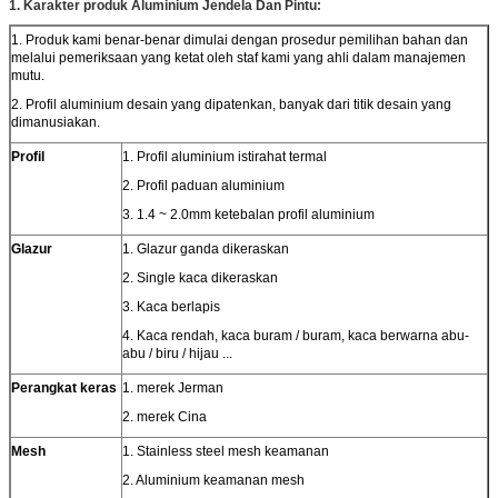
1. Karakter produk Aluminium Jendela Dan Pintu:
1. Produk kami benar-benar dimulai dengan prosedur pemilihan bahan dan
melalui pemeriksaan yang ketat oleh staf kami yang ahli dalam manajemen
mutu.
2. Profil aluminium desain yang dipatenkan, banyak dari titik desain yang
dimanusiakan.
Profil
1. Profil aluminium istirahat termal
2. Profil paduan aluminium
3. 1.4 ~ 2.0mm ketebalan profil aluminium
Glazur
1. Glazur ganda dikeraskan
2. Single kaca dikeraskan
3. Kaca berlapis
4. Kaca rendah, kaca buram / buram, kaca berwarna abu-
abu / biru / hijau ...
Perangkat keras
1. merek Jerman
2. merek Cina
Mesh
1. Stainless steel mesh keamanan
2. Aluminium keamanan mesh