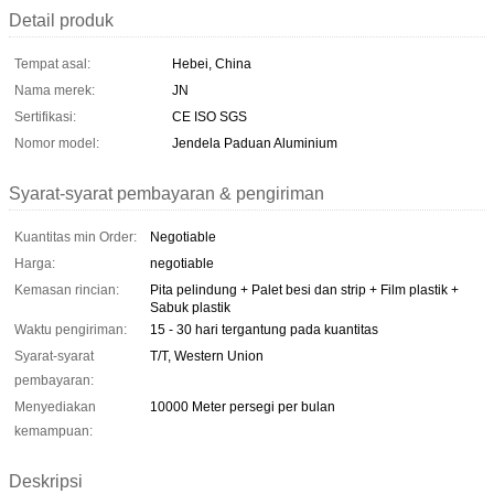
Detail produk
Tempat asal:
Hebei, China
Nama merek:
JN
Sertifikasi:
CE ISO SGS
Nomor model:
Jendela Paduan Aluminium
Syarat-syarat pembayaran & pengiriman
Kuantitas min Order:
Negotiable
Harga:
negotiable
Kemasan rincian:
Pita pelindung + Palet besi dan strip + Film plastik +
Sabuk plastik
Waktu pengiriman:
15 - 30 hari tergantung pada kuantitas
Syarat-syarat
T/T, Western Union
pembayaran:
Menyediakan
10000 Meter persegi per bulan
kemampuan:
Deskripsi