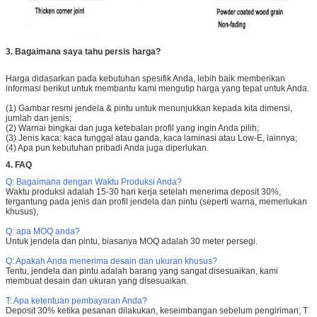
3. Bagaimana saya tahu persis harga?
Harga didasarkan pada kebutuhan spesifik Anda, lebih baik memberikan
informasi berikut untuk membantu kami mengutip harga yang tepat untuk Anda.
(1) Gambar resmi jendela & pintu untuk menunjukkan kepada kita dimensi,
jumlah dan jenis;
(2) Warnai bingkai dan juga ketebalan profil yang ingin Anda pilih;
(3) Jenis kaca: kaca tunggal atau ganda, kaca laminasi atau Low-E, lainnya;
(4) Apa pun kebutuhan pribadi Anda juga diperlukan.
4. FAQ
Q: Bagaimana dengan Waktu Produksi Anda?
Waktu produksi adalah 15-30 hari kerja setelah menerima deposit 30%,
tergantung pada jenis dan profil jendela dan pintu (seperti warna, memerlukan
khusus),
Q: apa MOQ anda?
Untuk jendela dan pintu, biasanya MOQ adalah 30 meter persegi.
Q: Apakah Anda menerima desain dan ukuran khusus?
Tentu, jendela dan pintu adalah barang yang sangat disesuaikan, kami
membuat desain dan ukuran yang disesuaikan.
T: Apa ketentuan pembayaran Anda?
Deposit 30% ketika pesanan dilakukan, keseimbangan sebelum pengiriman;
T