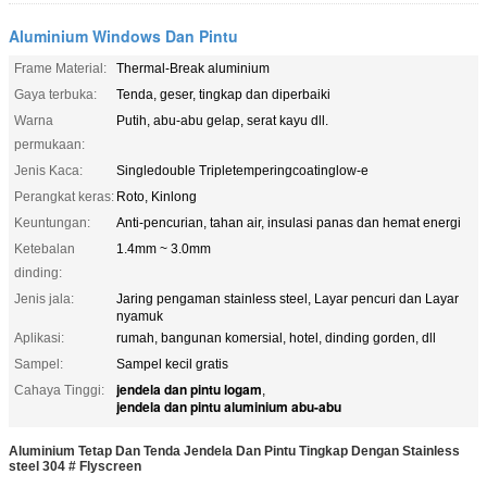
Aluminium Windows Dan Pintu
Frame Material:
Thermal-Break aluminium
Gaya terbuka:
Tenda, geser, tingkap dan diperbaiki
Warna
Putih, abu-abu gelap, serat kayu dll.
permukaan:
Jenis Kaca:
Singledouble Tripletemperingcoatinglow-e
Perangkat keras:
Roto, Kinlong
Keuntungan:
Anti-pencurian, tahan air, insulasi panas dan hemat energi
Ketebalan
1.4mm ~ 3.0mm
dinding:
Jenis jala:
Jaring pengaman stainless steel, Layar pencuri dan Layar
nyamuk
Aplikasi:
rumah, bangunan komersial, hotel, dinding gorden, dll
Sampel:
Sampel kecil gratis
jendela dan pintu logam
Cahaya Tinggi:
,
jendela dan pintu aluminium abu-abu
Aluminium Tetap Dan Tenda Jendela Dan Pintu Tingkap Dengan Stainless
steel 304 # Flyscreen