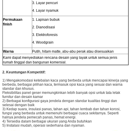
3. Layar pencuri
4. Layar nyamuk
Permukaan
1. Lapisan bubuk
finish
2. Dianodisasi
3. Elektroforesis
4. Woodgrain
Warna
Putih, hitam matte, abu-abu perak atau disesuaikan
Kami dapat menyediakan rencana desain yang layak untuk semua jenis
rumah tinggal dan bangunan komersial.
2. Keuntungan Kompetitif:
1) Mengakomodasi ketebalan kaca yang berbeda untuk mencapai kinerja yang
berbeda, berbagai pilihan kaca, termasuk opsi kaca yang sesuai dan warna
standar dan khusus.
Fleksibilitas panel geser memungkinkan lebih banyak opsi untuk tata letak
furnitur dan desain kamar
2) Berbagai konfigurasi gaya jendela dengan standar kualitas tinggi dan
selesai dengan baik
3) Kedap suara, insulasi panas, tahan api, tahan lembab dan tahan korosi,
fungsi yang berbeda untuk memenuhi berbagai cuaca sekitarnya. Seperti
halnya jendela pemecah panas, hemat energi.
4) Tersedia dalam berbagai ukuran yang Anda butuhkan
5) Instalasi mudah, operasi sederhana dan nyaman.