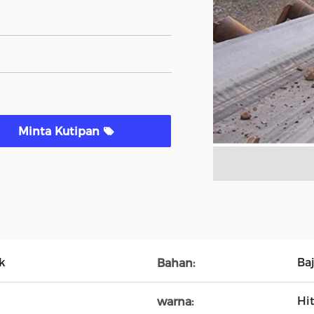
Minta Kutipan
k
Ba
Bahan:
Hi
warna: