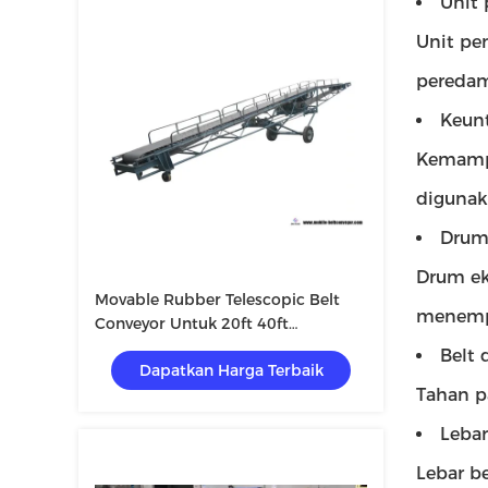
Unit 
Unit pe
pereda
Keunt
Kemampu
digunak
Drum
Drum ek
Movable Rubber Telescopic Belt
menempe
Conveyor Untuk 20ft 40ft
Container Loading Bongkar
Belt 
Dapatkan Harga Terbaik
Tahan p
Leba
Lebar b