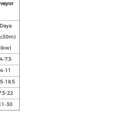
nveyor
Daya
L≤30m)
(kw)
4-7,5
4-11
.5-18.5
7,5-22
11-30