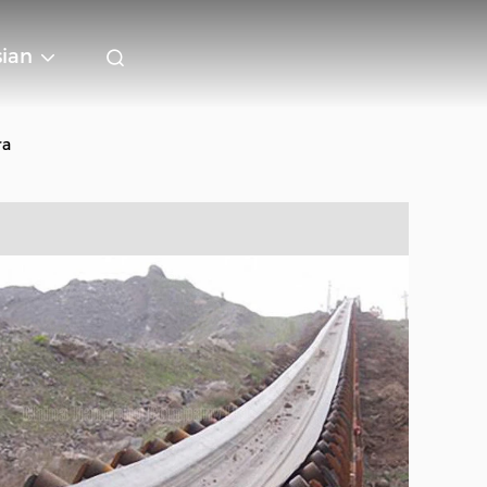
sian
ra