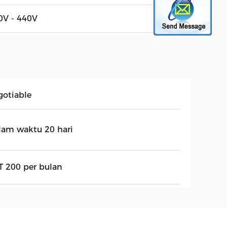
0V - 440V
gotiable
lam waktu 20 hari
T 200 per bulan