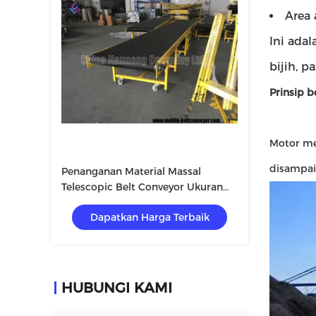
Area 
Ini ada
bijih, p
Prinsip b
Motor me
disampai
Penanganan Material Massal
Telescopic Belt Conveyor Ukuran
Disesuaikan Pengoperasian
Dapatkan Harga Terbaik
Sederhana
HUBUNGI KAMI