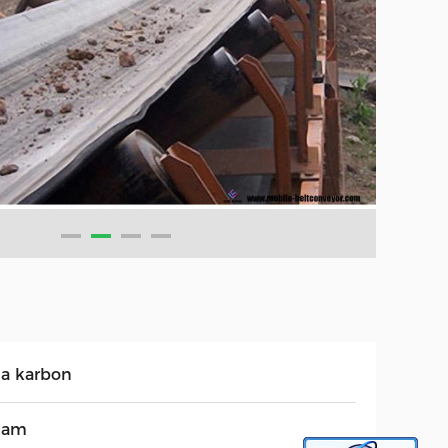
ja karbon
tam