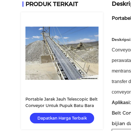
Deskri
PRODUK TERKAIT
Portabe
Deskripsi
Conveyor 
perawata
mentransf
transfer 
conveyor 
Portable Jarak Jauh Telescopic Belt
Aplikasi:
Conveyor Untuk Pupuk Batu Bara
Belt Con
Dapatkan Harga Terbaik
bijian d