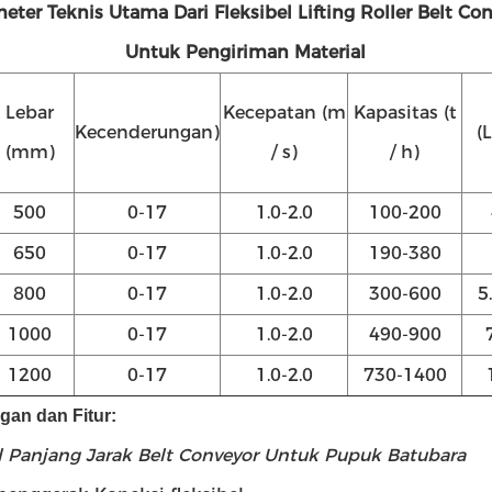
eter Teknis Utama Dari
Fleksibel Lifting Roller Belt Co
Untuk Pengiriman Material
Lebar
Kecepatan (m
Kapasitas (t
Kecenderungan)
(
(mm)
/ s)
/ h)
500
0-17
1.0-2.0
100-200
650
0-17
1.0-2.0
190-380
800
0-17
1.0-2.0
300-600
5
1000
0-17
1.0-2.0
490-900
1200
0-17
1.0-2.0
730-1400
an dan Fitur:
l Panjang Jarak Belt Conveyor Untuk Pupuk Batubara