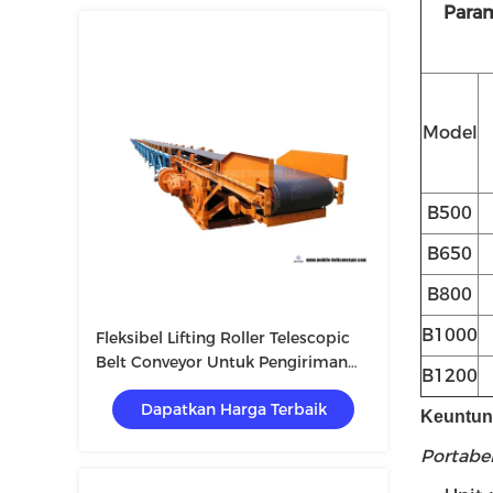
Param
Model
B500
B650
B800
B1000
Fleksibel Lifting Roller Telescopic
Belt Conveyor Untuk Pengiriman
B1200
Material
Dapatkan Harga Terbaik
Keuntung
Portabe