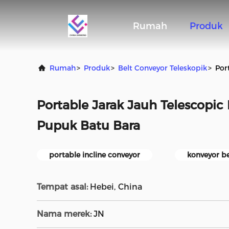
Rumah
Produk
Rumah
>
Produk
>
Belt Conveyor Teleskopik
>
Por
Portable Jarak Jauh Telescopic
Pupuk Batu Bara
portable incline conveyor
konveyor b
Tempat asal:
Hebei, China
Nama merek:
JN