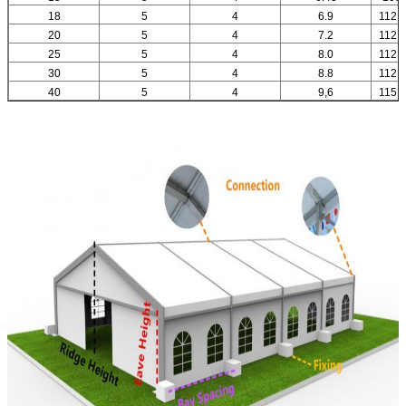
18
5
4
6.9
112 ×
20
5
4
7.2
112 ×
25
5
4
8.0
112 ×
30
5
4
8.8
112 ×
40
5
4
9,6
115 ×