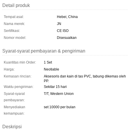
Detail produk
Tempat asal:
Hebei, China
Nama merek:
JN
Sertifikasi:
CE ISO
Nomor model:
Disesuaikan
Syarat-syarat pembayaran & pengiriman
Kuantitas min Order:
1 Set
Harga:
Neotiable
Kemasan rincian:
Aksesoris dan kain di tas PVC, tabung dikemas oleh
PP.
Waktu pengiriman:
Sekitar 15 hari
Syarat-syarat
T/T, Western Union
pembayaran:
Menyediakan
set 10000 per bulan
kemampuan:
Deskripsi