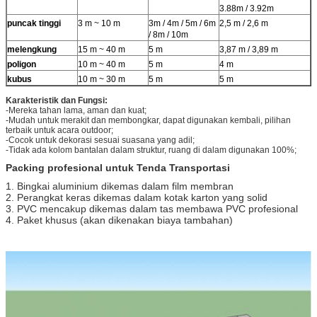
3.88m / 3.92m
puncak tinggi
3 m ~ 10 m
3m / 4m / 5m / 6m
2,5 m / 2,6 m
/ 8m / 10m
melengkung
15 m ~ 40 m
5 m
3,87 m / 3,89 m
poligon
10 m ~ 40 m
5 m
4 m
kubus
10 m ~ 30 m
5 m
5 m
Karakteristik dan Fungsi:
-Mereka tahan lama, aman dan kuat;
-Mudah untuk merakit dan membongkar, dapat digunakan kembali, pilihan
terbaik untuk acara outdoor;
-Cocok untuk dekorasi sesuai suasana yang adil;
-Tidak ada kolom bantalan dalam struktur, ruang di dalam digunakan 100%;
Packing profesional untuk Tenda Transportasi
1. Bingkai aluminium dikemas dalam film membran
2. Perangkat keras dikemas dalam kotak karton yang solid
3. PVC mencakup dikemas dalam tas membawa PVC profesional
4. Paket khusus (akan dikenakan biaya tambahan)