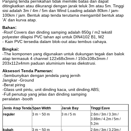
Panjang tenda pernikahan tidak memiliki batas dan dapat
ditingkatkan atau dikurangi dengan jarak teluk 3m atau 5m.
Tinggi
sisi adalah 3m / 4m / 5m dan Wind Loading adalah 80km / jam-
100km / jam.
Bentuk atap tenda terutama mengambil bentuk atap
'A' dan kurva atap.
Bahan:
-Roof Covers dan dinding samping adalah 850g / m2 tekstil
polyester dilapisi PVC tahan api untuk DIN4102 B1, M2
- Kain PVC tersedia dalam blok-out atau tembus cahaya.
Bingkai:
-The komponen yang digunakan untuk dukungan tegak dan balok
atap termasuk 4 channel 122x68x3mm / 150x108x3mm /
203x112x4mm paduan aluminium keras diekstrusi.
Aksesori Tenda Pameran:
-Sembunyikan dengan jendela yang jernih
Jangkar -Ground
-Berat piring
-Glass unit pintu, unit dinding kaca, unit dinding ABS;
-Full penutup yang jelas dan dinding samping
peralatan -booth
Jenis Atap Tenda
Span Width
Jarak Bay
Tinggi Eave
reguler
3 m ~ 50 m
3 m / 5 m
2.6m / 3m / 3.3m /
3.88m / 4.2m / 5m /
5.2m
kubah
3 m ~ 50 m
-
2.6m / 3m / 3.23m /