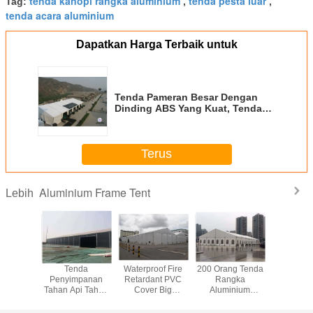
tenda kanopi rangka aluminium
tenda pesta luar
Tag:
,
,
tenda acara aluminium
Dapatkan Harga Terbaik untuk
Tenda Pameran Besar Dengan
Dinding ABS Yang Kuat, Tenda
Yang Melengkung Tahan Air
Terus
Aluminium Frame Tent
Lebih
luminium
Tenda
Waterproof Fire
200 Orang Tenda
Luar Tah
Outdoor
Penyimpanan
Retardant PVC
Rangka
Kanopi T
ouse,
Tahan Api Tahan
Cover Big
Aluminium
Tahan 
Gudang
Api Yang Kuat,
Warehouse Tent
Outdoor Alloy
Acara 20
gan
Tenda Industri
untuk Menyimpan
Putih Untuk
Mengump