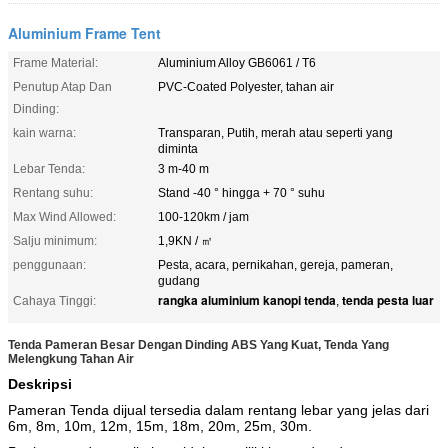
Aluminium Frame Tent
Frame Material:
Aluminium Alloy GB6061 / T6
Penutup Atap Dan
PVC-Coated Polyester, tahan air
Dinding:
kain warna:
Transparan, Putih, merah atau seperti yang
diminta
Lebar Tenda:
3 m-40 m
Rentang suhu:
Stand -40 ° hingga + 70 ° suhu
Max Wind Allowed:
100-120km / jam
Salju minimum:
1,9KN / ㎡
penggunaan:
Pesta, acara, pernikahan, gereja, pameran,
gudang
rangka aluminium kanopi tenda
tenda pesta luar
Cahaya Tinggi:
,
Tenda Pameran Besar Dengan Dinding ABS Yang Kuat, Tenda Yang
Melengkung Tahan Air
Deskripsi
Pameran Tenda dijual tersedia dalam rentang lebar yang jelas dari
6m, 8m, 10m, 12m, 15m, 18m, 20m, 25m, 30m.