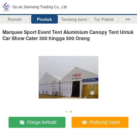
Gu an Jianneng Trading Co., Ltd
Rumah
Produk
Tentang kami
Tur Pabrik
>>
Marquee Sport Event Tent Aluminium Canopy Tent Untuk
Car Show Cater 300 hingga 500 Orang
Harga terbaik
Hubungi kami