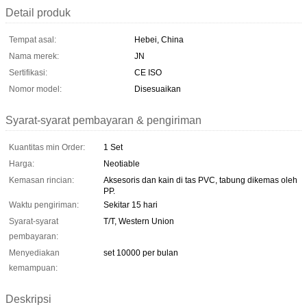
Detail produk
Tempat asal:
Hebei, China
Nama merek:
JN
Sertifikasi:
CE ISO
Nomor model:
Disesuaikan
Syarat-syarat pembayaran & pengiriman
Kuantitas min Order:
1 Set
Harga:
Neotiable
Kemasan rincian:
Aksesoris dan kain di tas PVC, tabung dikemas oleh
PP.
Waktu pengiriman:
Sekitar 15 hari
Syarat-syarat
T/T, Western Union
pembayaran:
Menyediakan
set 10000 per bulan
kemampuan:
Deskripsi