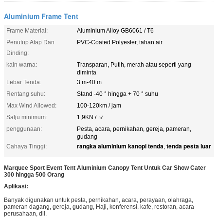
Aluminium Frame Tent
Frame Material:
Aluminium Alloy GB6061 / T6
Penutup Atap Dan
PVC-Coated Polyester, tahan air
Dinding:
kain warna:
Transparan, Putih, merah atau seperti yang
diminta
Lebar Tenda:
3 m-40 m
Rentang suhu:
Stand -40 ° hingga + 70 ° suhu
Max Wind Allowed:
100-120km / jam
Salju minimum:
1,9KN / ㎡
penggunaan:
Pesta, acara, pernikahan, gereja, pameran,
gudang
rangka aluminium kanopi tenda
tenda pesta luar
Cahaya Tinggi:
,
Marquee Sport Event Tent Aluminium Canopy Tent Untuk Car Show Cater
300 hingga 500 Orang
Aplikasi:
Banyak digunakan untuk pesta, pernikahan, acara, perayaan, olahraga,
pameran dagang, gereja, gudang, Haji, konferensi, kafe, restoran, acara
perusahaan, dll.