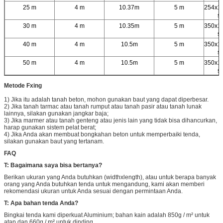
25 m
4 m
10.37m
5 m
254x1
s
30 m
4 m
10.35m
5 m
350x1
s
40 m
4 m
10.5m
5 m
350x1
s
50 m
4 m
10.5m
5 m
350x1
s
Metode Fxing
1) Jika itu adalah tanah beton, mohon gunakan baut yang dapat diperbesar.
2) Jika tanah tarmac atau tanah rumput atau tanah pasir atau tanah lunak
lainnya, silakan gunakan jangkar baja;
3) Jika marmer atau tanah genteng atau jenis lain yang tidak bisa dihancurkan,
harap gunakan sistem pelat berat;
4) Jika Anda akan membuat bongkahan beton untuk memperbaiki tenda,
silakan gunakan baut yang tertanam.
FAQ
T: Bagaimana saya bisa bertanya?
Berikan ukuran yang Anda butuhkan (widthxlength), atau untuk berapa banyak
orang yang Anda butuhkan tenda untuk mengandung, kami akan memberi
rekomendasi ukuran untuk Anda sesuai dengan permintaan Anda.
T: Apa bahan tenda Anda?
Bingkai tenda kami diperkuat Aluminium; bahan kain adalah 850g / m² untuk
atap dan 660g / m² untuk dinding,