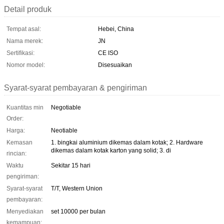
Detail produk
Tempat asal:
Hebei, China
Nama merek:
JN
Sertifikasi:
CE ISO
Nomor model:
Disesuaikan
Syarat-syarat pembayaran & pengiriman
Kuantitas min
Negotiable
Order:
Harga:
Neotiable
Kemasan
1. bingkai aluminium dikemas dalam kotak; 2. Hardware
dikemas dalam kotak karton yang solid; 3. di
rincian:
Waktu
Sekitar 15 hari
pengiriman:
Syarat-syarat
T/T, Western Union
pembayaran:
Menyediakan
set 10000 per bulan
kemampuan: