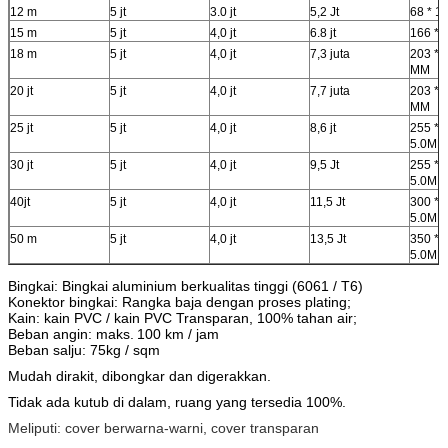
12 m
5 jt
3.0 jt
5,2 Jt
68 * 1
15 m
5 jt
4,0 jt
6.8 jt
166 * 
18 m
5 jt
4,0 jt
7,3 juta
203 * 1
MM
20 jt
5 jt
4,0 jt
7,7 juta
203 * 1
MM
25 jt
5 jt
4,0 jt
8,6 jt
255 * 
5.0MM
30 jt
5 jt
4,0 jt
9,5 Jt
255 * 
5.0MM
40jt
5 jt
4,0 jt
11,5 Jt
300 * 
5.0MM
50 m
5 jt
4,0 jt
13,5 Jt
350 * 
5.0MM
Bingkai: Bingkai aluminium berkualitas tinggi (6061 / T6)
Konektor bingkai: Rangka baja dengan proses plating;
Kain: kain PVC / kain PVC Transparan, 100% tahan air;
Beban angin: maks.
100 km / jam
Beban salju: 75kg / sqm
Mudah dirakit, dibongkar dan digerakkan.
Tidak ada kutub di dalam, ruang yang tersedia 100%.
Meliputi: cover berwarna-warni, cover transparan