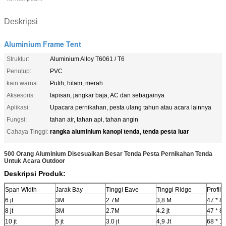
Deskripsi
Aluminium Frame Tent
Struktur:
Aluminium Alloy T6061 / T6
Penutup::
PVC
kain warna:
Putih, hitam, merah
Aksesoris:
lapisan, jangkar baja, AC dan sebagainya
Aplikasi:
Upacara pernikahan, pesta ulang tahun atau acara lainnya
Fungsi:
tahan air, tahan api, tahan angin
rangka aluminium kanopi tenda
tenda pesta luar
Cahaya Tinggi:
,
500 Orang Aluminium Disesuaikan Besar Tenda Pesta Pernikahan Tenda
Untuk Acara Outdoor
Deskripsi Produk:
Span Width
Jarak Bay
Tinggi Eave
Tinggi Ridge
Profil
6 jt
3M
2.7M
3,8 M
47 * 8
8 jt
3M
2.7M
4.2 jt
47 * 8
10 jt
5 jt
3.0 jt
4,9 Jt
68 * 1