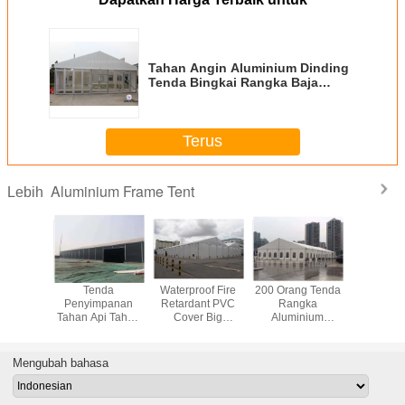
Tahan Angin Aluminium Dinding
Tenda Bingkai Rangka Baja
Dengan Pengolahan Plating
Terus
Aluminium Frame Tent
Lebih
luminium
Tenda
Waterproof Fire
200 Orang Tenda
Luar Tah
Outdoor
Penyimpanan
Retardant PVC
Rangka
Kanopi T
ouse,
Tahan Api Tahan
Cover Big
Aluminium
Tahan 
Gudang
Api Yang Kuat,
Warehouse Tent
Outdoor Alloy
Acara 20
gan
Tenda Industri
untuk Menyimpan
Putih Untuk
Mengump
s Tinggi
Bingkai
Gereja Atau Acara
Mengubah bahasa
Aluminium Hitam
Lainnya