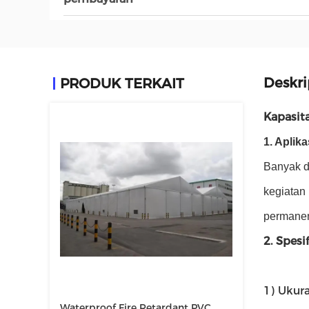
Deskri
PRODUK TERKAIT
Kapasit
1. Aplika
Banyak d
kegiatan 
permanen
2. Spesi
1) Ukur
Waterproof Fire Retardant PVC