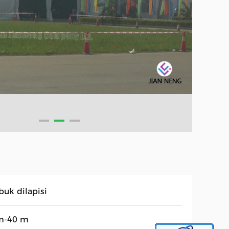
buk dilapisi
m-40 m