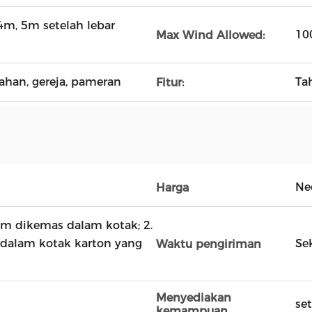
4m, 5m setelah lebar
10
Max Wind Allowed:
kahan, gereja, pameran
Ta
Fitur:
Ne
Harga
um dikemas dalam kotak; 2.
dalam kotak karton yang
Sek
Waktu pengiriman
Menyediakan
se
kemampuan