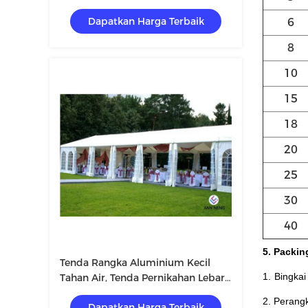
Untuk Gereja Atau Acara Lainnya
Dapatkan Harga Terbaik
6
8
10
15
18
20
25
30
40
5. Packin
Tenda Rangka Aluminium Kecil
1.
Bingkai
Tahan Air, Tenda Pernikahan Lebar
12m
2. Perang
Dapatkan Harga Terbaik