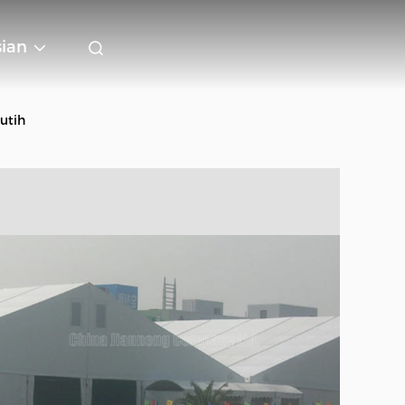
sian
utih