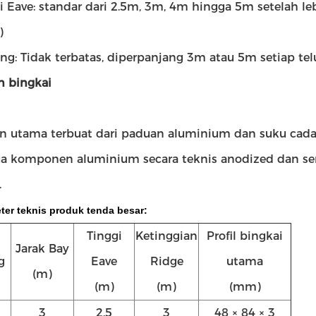
i Eave: standar dari 2.5m, 3m, 4m hingga 5m setelah le
)
ang: Tidak terbatas, diperpanjang 3m atau 5m setiap tel
n bingkai
an utama terbuat dari paduan aluminium dan suku cadan
a komponen aluminium secara teknis anodized dan sem
.
ter teknis produk tenda besar:
Tinggi
Ketinggian
Profil bingkai
Jarak Bay
g
Eave
Ridge
utama
(m)
(m)
(m)
(mm)
3
2.5
3
48 × 84 × 3