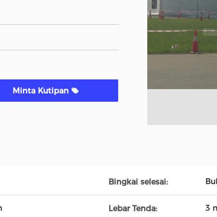
Minta Kutipan
Bu
Bingkai selesai:
h
3 
Lebar Tenda: