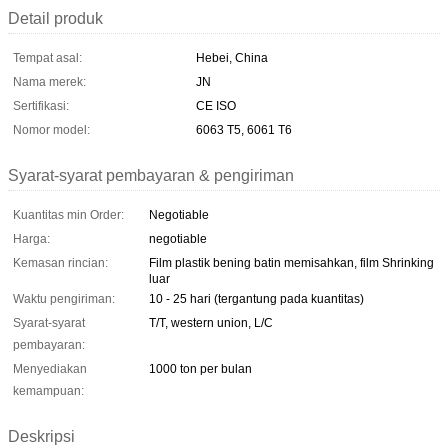
Detail produk
Tempat asal:
Hebei, China
Nama merek:
JN
Sertifikasi:
CE ISO
Nomor model:
6063 T5, 6061 T6
Syarat-syarat pembayaran & pengiriman
Kuantitas min Order:
Negotiable
Harga:
negotiable
Kemasan rincian:
Film plastik bening batin memisahkan, film Shrinking
luar
Waktu pengiriman:
10 - 25 hari (tergantung pada kuantitas)
Syarat-syarat
T/T, western union, L/C
pembayaran:
Menyediakan
1000 ton per bulan
kemampuan:
Deskripsi