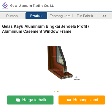
Gu an Jianneng Trading Co., Ltd
Rumah
Produk
Tentang kami
Tur Pabrik
>>
Gelas Kayu Aluminium Bingkai Jendela Profil /
Aluminium Casement Window Frame
Harga terbaik
Hubungi kami