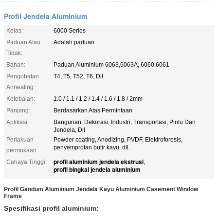
Profil Jendela Aluminium
Kelas:
6000 Series
Paduan Atau
Adalah paduan
Tidak:
Bahan:
Paduan Aluminium 6063,6063A, 6060,6061
Pengobatan
T4, T5, T52, T6, Dll
Annealing:
Ketebalan:
1.0 / 1.1 / 1.2 / 1.4 / 1.6 / 1.8 / 2mm
Panjang:
Berdasarkan Atas Permintaan
Aplikasi:
Bangunan, Dekorasi, Industri, Transportasi, Pintu Dan
Jendela, Dll
Perlakuan
Powder coating, Anodizing, PVDF, Elektroforesis,
penyemprotan butir kayu, dll.
permukaan:
profil aluminium jendela ekstrusi
Cahaya Tinggi:
,
profil bingkai jendela aluminium
Profil Gandum Aluminium Jendela Kayu Aluminium Casement Window
Frame
Spesifikasi profil aluminium: