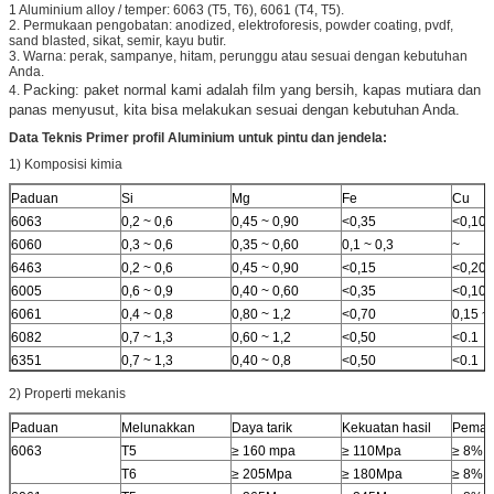
1
Aluminium alloy / temper: 6063 (T5, T6), 6061 (T4, T5).
2. Permukaan pengobatan: anodized, elektroforesis, powder coating, pvdf,
sand blasted, sikat, semir, kayu butir.
3. Warna: perak, sampanye, hitam, perunggu atau sesuai dengan kebutuhan
Anda.
Packing:
paket normal kami adalah film yang bersih, kapas mutiara dan
4.
panas menyusut, kita bisa melakukan sesuai dengan kebutuhan Anda.
Data Teknis Primer
profil Aluminium untuk pintu dan jendela:
1) Komposisi kimia
Paduan
Si
Mg
Fe
Cu
6063
0,2 ~ 0,6
0,45 ~ 0,90
<0,35
<0,10
6060
0,3 ~ 0,6
0,35 ~ 0,60
0,1 ~ 0,3
~
6463
0,2 ~ 0,6
0,45 ~ 0,90
<0,15
<0,20
6005
0,6 ~ 0,9
0,40 ~ 0,60
<0,35
<0,10
6061
0,4 ~ 0,8
0,80 ~ 1,2
<0,70
0,15 ~ 
6082
0,7 ~ 1,3
0,60 ~ 1,2
<0,50
<0.1
6351
0,7 ~ 1,3
0,40 ~ 0,8
<0,50
<0.1
2) Properti mekanis
Paduan
Melunakkan
Daya tarik
Kekuatan hasil
Peman
6063
T5
≥ 160 mpa
≥ 110Mpa
≥ 8%
T6
≥ 205Mpa
≥ 180Mpa
≥ 8%