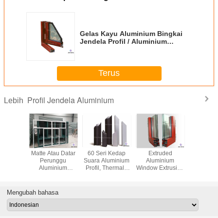
Gelas Kayu Aluminium Bingkai
Jendela Profil / Aluminium
Casement Window Frame
Terus
Profil Jendela Aluminium
Lebih
oating
Matte Atau Datar
60 Seri Kedap
Extruded
Profil J
inium
Perunggu
Suara Aluminium
Aluminium
Alumi
ofil Anti
Aluminium
Profil, Thermal -
Window Extrusion
Kustom 
rosi
Jendela Profil
Break Window
Profiles
Extru
an Indah
Panjang Bentuk
Frame Profil
Customized
Anodizing
Disesuaikan
Warna Dua
Fini
Mengubah bahasa
Lapisan Kaca