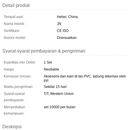
Detail produk
Tempat asal:
Hebei, China
Nama merek:
JN
Sertifikasi:
CE ISO
Nomor model:
Disesuaikan
Syarat-syarat pembayaran & pengiriman
Kuantitas min Order:
1 Set
Harga:
Neotiable
Kemasan rincian:
Aksesoris dan kain di tas PVC, tabung dikemas oleh
PP.
Waktu pengiriman:
Sekitar 15 hari
Syarat-syarat
T/T, Western Union
pembayaran:
Menyediakan
set 10000 per bulan
kemampuan:
Deskripsi