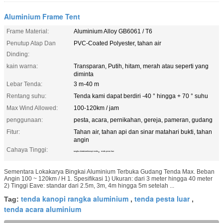
Aluminium Frame Tent
Frame Material:
Aluminium Alloy GB6061 / T6
Penutup Atap Dan
PVC-Coated Polyester, tahan air
Dinding:
kain warna:
Transparan, Putih, hitam, merah atau seperti yang
diminta
Lebar Tenda:
3 m-40 m
Rentang suhu:
Tenda kami dapat berdiri -40 ° hingga + 70 ° suhu
Max Wind Allowed:
100-120km / jam
penggunaan:
pesta, acara, pernikahan, gereja, pameran, gudang
Fitur:
Tahan air, tahan api dan sinar matahari bukti, tahan
angin
Cahaya Tinggi:
,
rangka aluminium kanopi tenda
tenda pesta luar
Sementara Lokakarya Bingkai Aluminium Terbuka Gudang Tenda Max. Beban
Angin 100 ~ 120km / H 1. Spesifikasi 1) Ukuran: dari 3 meter hingga 40 meter
2) Tinggi Eave: standar dari 2.5m, 3m, 4m hingga 5m setelah ...
tenda kanopi rangka aluminium
tenda pesta luar
Tag:
,
,
tenda acara aluminium