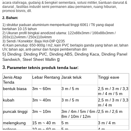
acara olahraga, gudang & bengkel sementara, solusi militer, bantuan darurat &
darurat , fasilitas industri semi permanen atau permanen, ruang hiburan,
promosi bisnis, dll.
2. Bahan:
1) struktur paduan aluminium memperkuat tinggi 6061 / T6 yang dapat
bertahan 10-15 tahun
2) Ukuran profil bingkai anodized utama: 122x88x3mm / 166x88x3mm /
203x112x4mm / 250x110x4mm
3) Sendi / Konektor: Baja Hot-DIP Q235
4) Kain penutup: 650-900g / m2, kain PVC berlapis ganda yang tahan air, tahan
UV, tahan api, anti-jamur dan fungsi pembersihan diri
5) Dinding: Dinding PVC, Dinding ABS, Dinding Kaca, Dinding Panel
g
Sandwich, Steel Sheet Wallin
3.
Parameter teknis produk tenda luar:
Jenis Atap
Lebar Rentang
Jarak teluk
Tinggi eave
Tenda
bentuk biasa
3m ~ 60m
3 m / 5 m
2,5 m / 3 m / 3,3
m / 4 m / 5 m
kubah
3m ~ 40m
3 m / 5 m
2,5 m / 3 m / 3,3
m / 4 m
puncak tinggi
3m ~ 10m
3m / 4m / 5m / 6m /
2,5 m / 2,6 m
8m / 10m / 12m
melengkung
15 m ~ 40 m
5 m
3 m / 4 m
poligon
10 m ~ 60 m
5 m
4 m