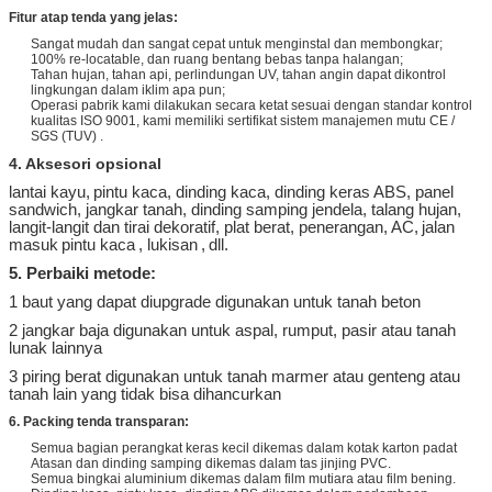
kubus
10 m ~ 30 m
5 m
5 m
Fitur atap tenda yang jelas:
Sangat mudah dan sangat cepat untuk menginstal dan membongkar;
100% re-locatable, dan ruang bentang bebas tanpa halangan;
Tahan hujan, tahan api, perlindungan UV, tahan angin dapat dikontrol
lingkungan dalam iklim apa pun;
Operasi pabrik kami dilakukan secara ketat sesuai dengan standar kontrol
kualitas ISO 9001, kami memiliki sertifikat sistem manajemen mutu CE /
SGS (TUV)
.
4. Aksesori opsional
lantai kayu,
pintu kaca, dinding kaca, dinding keras ABS, panel
sandwich, jangkar tanah, dinding samping jendela, talang hujan,
langit-langit dan tirai dekoratif, plat berat, penerangan, AC,
jalan
masuk
pintu kaca
, lukisan
,
dll.
5. Perbaiki metode:
1 baut yang dapat diupgrade digunakan untuk tanah beton
2 jangkar baja digunakan untuk aspal, rumput, pasir atau tanah
lunak lainnya
3 piring berat digunakan untuk tanah marmer atau genteng atau
tanah lain yang tidak bisa dihancurkan
6. Packing tenda transparan:
Semua bagian perangkat keras kecil dikemas dalam kotak karton padat
Atasan dan dinding samping dikemas dalam tas jinjing PVC.
Semua bingkai aluminium dikemas dalam film mutiara atau film bening.