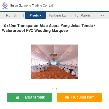
Gu an Jianneng Trading Co., Ltd
Rumah
Produk
Tentang kami
Tur Pabrik
>>
10x30m Transparan Atap Acara Yang Jelas Tenda /
Waterprooof PVC Wedding Marquee
Harga terbaik
Hubungi kami