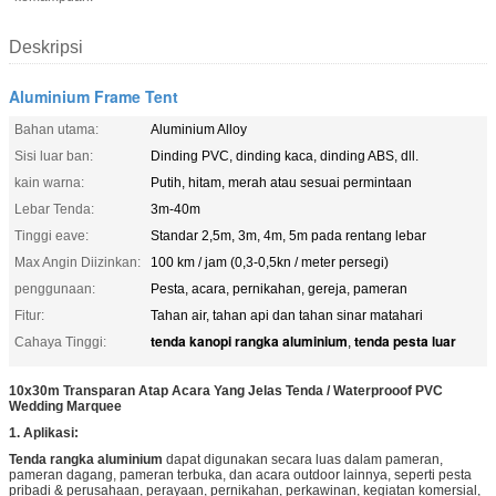
Deskripsi
Aluminium Frame Tent
Bahan utama:
Aluminium Alloy
Sisi luar ban:
Dinding PVC, dinding kaca, dinding ABS, dll.
kain warna:
Putih, hitam, merah atau sesuai permintaan
Lebar Tenda:
3m-40m
Tinggi eave:
Standar 2,5m, 3m, 4m, 5m pada rentang lebar
Max Angin Diizinkan:
100 km / jam (0,3-0,5kn / meter persegi)
penggunaan:
Pesta, acara, pernikahan, gereja, pameran
Fitur:
Tahan air, tahan api dan tahan sinar matahari
tenda kanopi rangka aluminium
tenda pesta luar
Cahaya Tinggi:
,
10x30m Transparan Atap Acara Yang Jelas Tenda / Waterprooof PVC
Wedding Marquee
1. Aplikasi:
Tenda rangka aluminium
dapat digunakan secara luas dalam pameran,
pameran dagang, pameran terbuka, dan acara outdoor lainnya, seperti pesta
pribadi & perusahaan, perayaan, pernikahan, perkawinan, kegiatan komersial,