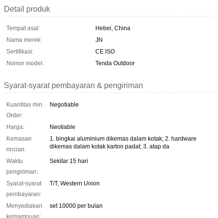
Detail produk
Tempat asal:
Hebei, China
Nama merek:
JN
Sertifikasi:
CE ISO
Nomor model:
Tenda Outdoor
Syarat-syarat pembayaran & pengiriman
Kuantitas min
Negotiable
Order:
Harga:
Neotiable
Kemasan
1. bingkai aluminium dikemas dalam kotak; 2. hardware
dikemas dalam kotak karton padat; 3. atap da
rincian:
Waktu
Sekitar 15 hari
pengiriman:
Syarat-syarat
T/T, Western Union
pembayaran:
Menyediakan
set 10000 per bulan
kemampuan: