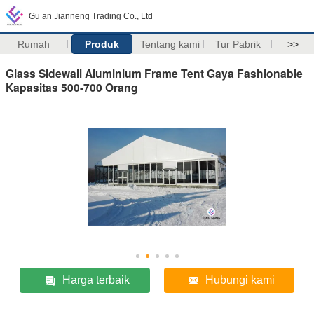
Gu an Jianneng Trading Co., Ltd
Rumah
Produk
Tentang kami
Tur Pabrik
>>
Glass Sidewall Aluminium Frame Tent Gaya Fashionable
Kapasitas 500-700 Orang
Harga terbaik
Hubungi kami