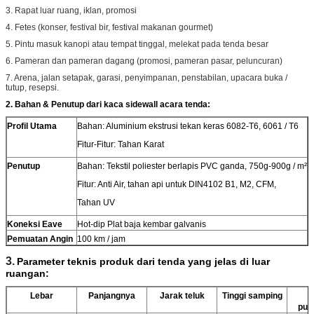
3. Rapat luar ruang, iklan, promosi
4. Fetes (konser, festival bir, festival makanan gourmet)
5. Pintu masuk kanopi atau tempat tinggal, melekat pada tenda besar
6. Pameran dan pameran dagang (promosi, pameran pasar, peluncuran)
7. Arena, jalan setapak, garasi, penyimpanan, penstabilan, upacara buka /
tutup, resepsi.
2. Bahan & Penutup dari kaca sidewall acara tenda:
Profil Utama
Bahan: Aluminium ekstrusi tekan keras 6082-T6, 6061 / T6
Fitur-Fitur: Tahan Karat
Penutup
Bahan: Tekstil poliester berlapis PVC ganda, 750g-900g / m²
Fitur: Anti Air, tahan api untuk DIN4102 B1, M2, CFM,
Tahan UV
Koneksi Eave
Hot-dip Plat baja kembar galvanis
Pemuatan Angin
100 km / jam
3.
Parameter teknis produk dari tenda yang jelas di luar
ruangan:
Lebar
Panjangnya
Jarak teluk
Tinggi samping
pun