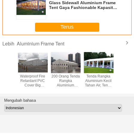
Glass Sidewall Aluminium Frame
Tent Gaya Fashionable Kapasitas
500-700 Orang
Terus
Aluminium Frame Tent
Lebih
nda
Waterproof Fire
200 Orang Tenda
Tenda Rangka
Luar Tah
mpanan
Retardant PVC
Rangka
Aluminium Kecil
Kanopi T
pi Tahan
Cover Big
Aluminium
Tahan Air, Tenda
Tahan 
g Kuat,
Warehouse Tent
Outdoor Alloy
Pernikahan Lebar
Acara 20
ndustri
untuk Menyimpan
Putih Untuk
12m
Mengump
gkai
Gereja Atau Acara
Mengubah bahasa
um Hitam
Lainnya