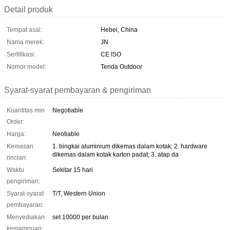
Detail produk
Tempat asal:
Hebei, China
Nama merek:
JN
Sertifikasi:
CE ISO
Nomor model:
Tenda Outdoor
Syarat-syarat pembayaran & pengiriman
Kuantitas min
Negotiable
Order:
Harga:
Neotiable
Kemasan
1. bingkai aluminium dikemas dalam kotak; 2. hardware
dikemas dalam kotak karton padat; 3. atap da
rincian:
Waktu
Sekitar 15 hari
pengiriman:
Syarat-syarat
T/T, Western Union
pembayaran:
Menyediakan
set 10000 per bulan
kemampuan: