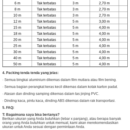
6 m
Tak terbatas
3 m
2,70 m
3
8 m
Tak terbatas
3 m
2,70 m
4
10 m
Tak terbatas
3 m
2,70 m
4
12 m
Tak terbatas
5 m
3,00 m
4
15 m
Tak terbatas
5 m
4,00 m
6
18 m
Tak terbatas
5 m
4,00 m
6
20 m
Tak terbatas
5 m
4,00 m
7
25 m
Tak terbatas
5 m
4,00 m
8
30 m
Tak terbatas
5 m
4,00 m
8
40 m
Tak terbatas
5 m
4,00 m
1
50 m
Tak terbatas
5 m
4,00 m
1
4. Packing tenda tenda yang jelas:
· Semua bingkai aluminium dikemas dalam film mutiara atau film bening.
· Semua bagian perangkat keras kecil dikemas dalam kotak karton padat.
· Atasan dan dinding samping dikemas dalam tas jinjing PVC.
· Dinding kaca, pintu kaca, dinding ABS dikemas dalam rak transportasi.
5. FAQ:
T: Bagaimana saya bisa bertanya?
Berikan ukuran yang Anda butuhkan (lebar x panjang), atau berapa banyak
orang yang Anda butuhkan untuk memuat, kami akan merekomendasikan
ukuran untuk Anda sesuai dengan permintaan Anda.