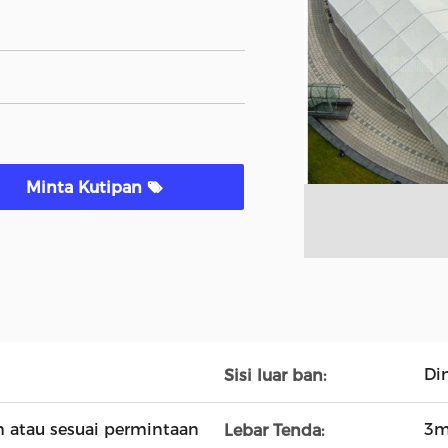
Minta Kutipan
Di
Sisi luar ban:
h atau sesuai permintaan
3m
Lebar Tenda: