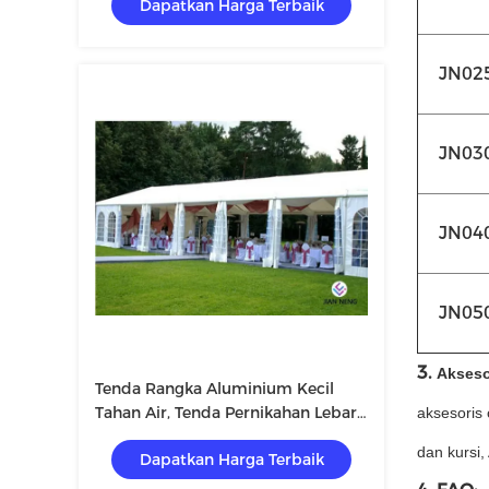
Dapatkan Harga Terbaik
JN02
JN03
JN04
JN05
3.
Akseso
Tenda Rangka Aluminium Kecil
Tahan Air, Tenda Pernikahan Lebar
aksesoris 
12m
dan kursi,
Dapatkan Harga Terbaik