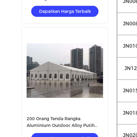
JN00
Menyimpan
Dapatkan Harga Terbaik
JN00
JN01
JN12
JN01
JN01
200 Orang Tenda Rangka
Aluminium Outdoor Alloy Putih
Untuk Gereja Atau Acara Lainnya
JN02