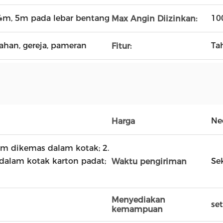
 4m, 5m pada lebar bentang
10
Max Angin Diizinkan:
kahan, gereja, pameran
Ta
Fitur:
Ne
Harga
um dikemas dalam kotak; 2.
dalam kotak karton padat;
Sek
Waktu pengiriman
Menyediakan
se
kemampuan