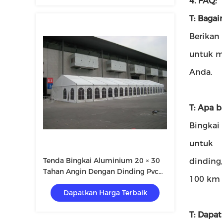
4.
FAQ:
T: Baga
Berikan
untuk m
Anda.
T: Apa 
Bingkai
untuk
Tenda Bingkai Aluminium 20 × 30
dinding
Tahan Angin Dengan Dinding Pvc
100 km 
Atau Kaca
Dapatkan Harga Terbaik
T: Dapa