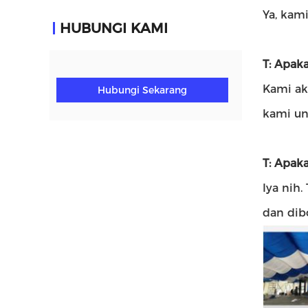
Ya, kam
HUBUNGI KAMI
T: Apak
Kami ak
Hubungi Sekarang
kami un
T: Apak
Iya nih.
dan dib