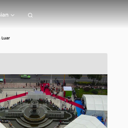
sian
 Luar