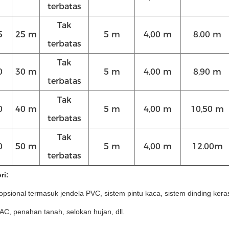
terbatas
Tak
5
25 m
5 m
4,00 m
8.00 m
terbatas
Tak
0
30 m
5 m
4,00 m
8,90 m
terbatas
Tak
0
40 m
5 m
4,00 m
10,50 m
terbatas
Tak
0
50 m
5 m
4,00 m
12.00m
terbatas
ri:
opsional termasuk jendela PVC, sistem pintu kaca, sistem dinding keras,
 AC, penahan tanah, selokan hujan, dll.