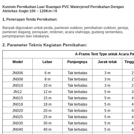
Kustom Pernikahan Luar Ruangan PVC Waterproof Pernikahan Dengan
Aktivitas Angin 100 ~ 120Km / H
1.
Penerapan Tenda Pernikahan:
Banyak digunakan untuk pesta, pameran outdoor, pernikahan outdoor, gereja,
pameran dagang, perayaan, restoran, acara olahraga, gudang sementara,
penyimpanan dan lokakarya.
2. Parameter Teknis Kegiatan Pernikahan:
A-Frame Tent Type untuk Acara Pe
Model
Lebar
Panjangnya
Jarak teluk
Tingg
JN006
6 m
Tak terbatas
3 m
2
JN008
8 m
Tak terbatas
3 m
2
JN010
10 m
Tak terbatas
3 m
2
JN12
12 m
Tak terbatas
5 m
3
JN015
15 m
Tak terbatas
5 m
4
JN018
18 m
Tak terbatas
5 m
4
JN020
20 m
Tak terbatas
5 m
4
JN025
25 m
Tak terbatas
5 m
4
JN030
30 m
Tak terbatas
5 m
4
JN040
40 m
Tak terbatas
5 m
4