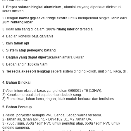
1.
Empat saluran bingkai aluminium
, aluminium yang diperkuat diekstrusi
keras ditekan
2.Dengan
kawat gigi eave / ridge ekstra
untuk memperkuat bingkai
lebih dari
20m rentang lebar
3.Tidak ada tiang di dalam,
100% ruang interior
tersedia
4. Bagian koneksi
baja galvanis
5. kain
tahan api
6.
Sistem atap penegang batang
7.
Bagian yang dapat dipertukarkan
antara ukuran
8. Beban angin
100km / jam
9.
Tersedia aksesori lengkap
seperti sistem dinding kokoh, unit pintu kaca, dll.
4. Bahan Bingkai
1) Aluminium ekstrusi keras yang ditekan GB6061 / T6 (13HW).
2) Konektor terbuat dari baja berlapis bubuk seng.
3) Frame kuat, tahan lama, ringan, tidak mudah berkarat dan terdistorsi.
5. Bahan Penutup
1) tekstil polyester berlapis PVC Ganda. Setiap warna tersedia.
2) Tahan air, tahan api untuk DIN4102 B1, M2, tahan UV.
3) 750g / sqm, 850g / sqm PVC untuk penutup atap, 650g / sqm PVC untuk
dinding samping.