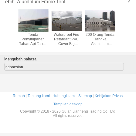
Aluminium Frame Tent
Lebih
luminium
Tenda
Waterproof Fire
200 Orang Tenda
Luar Tah
Outdoor
Penyimpanan
Retardant PVC
Rangka
Kanopi T
ouse,
Tahan Api Tahan
Cover Big
Aluminium
Tahan 
Gudang
Api Yang Kuat,
Warehouse Tent
Outdoor Alloy
Acara 20
gan
Tenda Industri
untuk Menyimpan
Putih Untuk
Mengump
s Tinggi
Bingkai
Gereja Atau Acara
Mengubah bahasa
Aluminium Hitam
Lainnya
Indonesian
Rumah
|
Tentang kami
|
Hubungi kami
|
Sitemap
|
Kebijakan Privasi
Tampilan desktop
Copyright © 2018 - 2026 Gu an Jianneng Trading Co., Ltd.
All rights reserved.