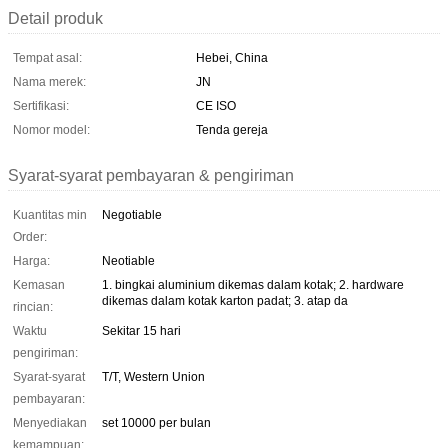
Detail produk
Tempat asal:
Hebei, China
Nama merek:
JN
Sertifikasi:
CE ISO
Nomor model:
Tenda gereja
Syarat-syarat pembayaran & pengiriman
Kuantitas min
Negotiable
Order:
Harga:
Neotiable
Kemasan
1. bingkai aluminium dikemas dalam kotak; 2. hardware
dikemas dalam kotak karton padat; 3. atap da
rincian:
Waktu
Sekitar 15 hari
pengiriman:
Syarat-syarat
T/T, Western Union
pembayaran:
Menyediakan
set 10000 per bulan
kemampuan: