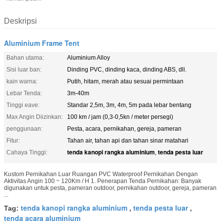
Deskripsi
Aluminium Frame Tent
Bahan utama:
Aluminium Alloy
Sisi luar ban:
Dinding PVC, dinding kaca, dinding ABS, dll.
kain warna:
Putih, hitam, merah atau sesuai permintaan
Lebar Tenda:
3m-40m
Tinggi eave:
Standar 2,5m, 3m, 4m, 5m pada lebar bentang
Max Angin Diizinkan:
100 km / jam (0,3-0,5kn / meter persegi)
penggunaan:
Pesta, acara, pernikahan, gereja, pameran
Fitur:
Tahan air, tahan api dan tahan sinar matahari
tenda kanopi rangka aluminium
tenda pesta luar
Cahaya Tinggi:
,
Kustom Pernikahan Luar Ruangan PVC Waterproof Pernikahan Dengan
Aktivitas Angin 100 ~ 120Km / H 1. Penerapan Tenda Pernikahan: Banyak
digunakan untuk pesta, pameran outdoor, pernikahan outdoor, gereja, pameran
...
tenda kanopi rangka aluminium
tenda pesta luar
Tag:
,
,
tenda acara aluminium