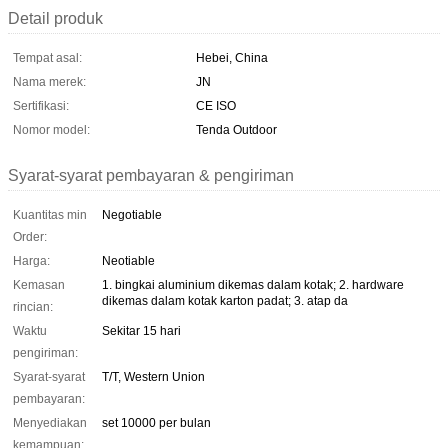
Detail produk
Tempat asal:
Hebei, China
Nama merek:
JN
Sertifikasi:
CE ISO
Nomor model:
Tenda Outdoor
Syarat-syarat pembayaran & pengiriman
Kuantitas min
Negotiable
Order:
Harga:
Neotiable
Kemasan
1. bingkai aluminium dikemas dalam kotak; 2. hardware
dikemas dalam kotak karton padat; 3. atap da
rincian:
Waktu
Sekitar 15 hari
pengiriman:
Syarat-syarat
T/T, Western Union
pembayaran:
Menyediakan
set 10000 per bulan
kemampuan: