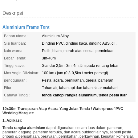
Deskripsi
Aluminium Frame Tent
Bahan utama:
Aluminium Alloy
Sisi luar ban:
Dinding PVC, dinding kaca, dinding ABS, dll.
kain warna:
Putih, hitam, merah atau sesuai permintaan
Lebar Tenda:
3m-40m
Tinggi eave:
Standar 2,5m, 3m, 4m, 5m pada rentang lebar
Max Angin Diizinkan:
100 km / jam (0,3-0,5kn / meter persegi)
penggunaan:
Pesta, acara, pernikahan, gereja, pameran
Fitur:
Tahan air, tahan api dan tahan sinar matahari
tenda kanopi rangka aluminium
tenda pesta luar
Cahaya Tinggi:
,
10x30m Transparan Atap Acara Yang Jelas Tenda / Waterprooof PVC
Wedding Marquee
1. Aplikasi:
Tenda rangka aluminium
dapat digunakan secara luas dalam pameran,
pameran dagang, pameran terbuka, dan acara outdoor lainnya, seperti pesta
pribadi & perusahaan, perayaan, pernikahan, perkawinan, kegiatan komersial,