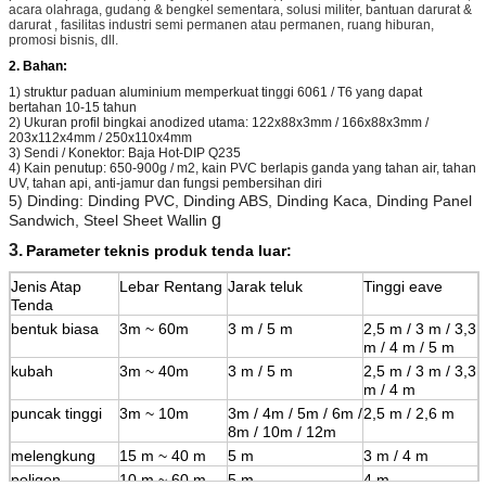
acara olahraga, gudang & bengkel sementara, solusi militer, bantuan darurat &
darurat , fasilitas industri semi permanen atau permanen, ruang hiburan,
promosi bisnis, dll.
2. Bahan:
1) struktur paduan aluminium memperkuat tinggi 6061 / T6 yang dapat
bertahan 10-15 tahun
2) Ukuran profil bingkai anodized utama: 122x88x3mm / 166x88x3mm /
203x112x4mm / 250x110x4mm
3) Sendi / Konektor: Baja Hot-DIP Q235
4) Kain penutup: 650-900g / m2, kain PVC berlapis ganda yang tahan air, tahan
UV, tahan api, anti-jamur dan fungsi pembersihan diri
5) Dinding: Dinding PVC, Dinding ABS, Dinding Kaca, Dinding Panel
g
Sandwich, Steel Sheet Wallin
3.
Parameter teknis produk tenda luar:
Jenis Atap
Lebar Rentang
Jarak teluk
Tinggi eave
Tenda
bentuk biasa
3m ~ 60m
3 m / 5 m
2,5 m / 3 m / 3,3
m / 4 m / 5 m
kubah
3m ~ 40m
3 m / 5 m
2,5 m / 3 m / 3,3
m / 4 m
puncak tinggi
3m ~ 10m
3m / 4m / 5m / 6m /
2,5 m / 2,6 m
8m / 10m / 12m
melengkung
15 m ~ 40 m
5 m
3 m / 4 m
poligon
10 m ~ 60 m
5 m
4 m