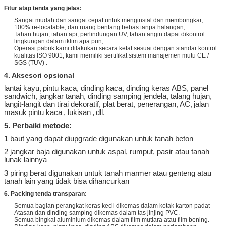
kubus
10 m ~ 30 m
5 m
5 m
Fitur atap tenda yang jelas:
Sangat mudah dan sangat cepat untuk menginstal dan membongkar;
100% re-locatable, dan ruang bentang bebas tanpa halangan;
Tahan hujan, tahan api, perlindungan UV, tahan angin dapat dikontrol
lingkungan dalam iklim apa pun;
Operasi pabrik kami dilakukan secara ketat sesuai dengan standar kontrol
kualitas ISO 9001, kami memiliki sertifikat sistem manajemen mutu CE /
SGS (TUV)
.
4. Aksesori opsional
lantai kayu,
pintu kaca, dinding kaca, dinding keras ABS, panel
sandwich, jangkar tanah, dinding samping jendela, talang hujan,
langit-langit dan tirai dekoratif, plat berat, penerangan, AC,
jalan
masuk
pintu kaca
, lukisan
,
dll.
5. Perbaiki metode:
1 baut yang dapat diupgrade digunakan untuk tanah beton
2 jangkar baja digunakan untuk aspal, rumput, pasir atau tanah
lunak lainnya
3 piring berat digunakan untuk tanah marmer atau genteng atau
tanah lain yang tidak bisa dihancurkan
6. Packing tenda transparan:
Semua bagian perangkat keras kecil dikemas dalam kotak karton padat
Atasan dan dinding samping dikemas dalam tas jinjing PVC.
Semua bingkai aluminium dikemas dalam film mutiara atau film bening.