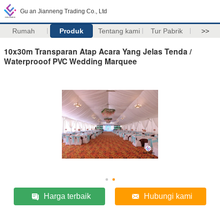
Gu an Jianneng Trading Co., Ltd
Rumah
Produk
Tentang kami
Tur Pabrik
>>
10x30m Transparan Atap Acara Yang Jelas Tenda /
Waterprooof PVC Wedding Marquee
Harga terbaik
Hubungi kami