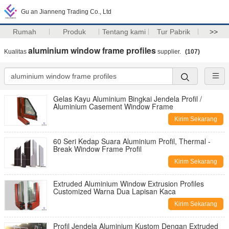
Gu an Jianneng Trading Co., Ltd
Rumah
Produk
Tentang kami
Tur Pabrik
>>
aluminium window frame profiles
Kualitas
supplier.
(107)
Gelas Kayu Aluminium Bingkai Jendela Profil /
Aluminium Casement Window Frame
Kirim Sekarang
60 Seri Kedap Suara Aluminium Profil, Thermal -
Break Window Frame Profil
Kirim Sekarang
Extruded Aluminium Window Extrusion Profiles
Customized Warna Dua Lapisan Kaca
Kirim Sekarang
Profil Jendela Aluminium Kustom Dengan Extruded